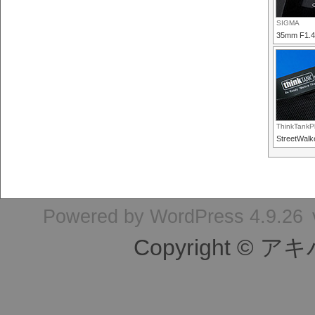
SIGMA
35mm F1.
ThinkTankP
StreetWalk
Powered by
WordPress 4.9.26
Copyright © ア