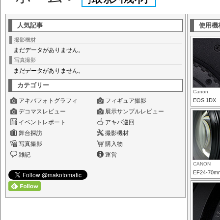
人気記事
使用機
撮影機材
まだデータがありません。
写真撮影
まだデータがありません。
カテゴリー
Canon
アキバフォトグラフィ
フィギュア撮影
EOS 1DX
デコマスレビュー
展示サンプルレビュー
イベントレポート
アキバ巡回
舞台探訪
撮影機材
写真撮影
購入物
雑記
運営
CANON
EF24-70mm