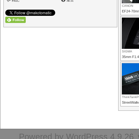
雑記
運営
CANON
EF24-70mm
SIGMA
35mm F1.
ThinkTankP
StreetWalk
Powered by
WordPress 4.9.26