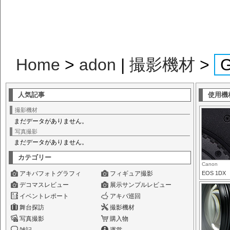
Home
>
adon
|
撮影機材
>
人気記事
使用機
撮影機材
まだデータがありません。
写真撮影
まだデータがありません。
カテゴリー
Canon
アキバフォトグラフィ
フィギュア撮影
EOS 1DX
デコマスレビュー
展示サンプルレビュー
イベントレポート
アキバ巡回
舞台探訪
撮影機材
写真撮影
購入物