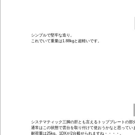
シンプルで堅牢な造り。
これでいて重量は1.88kgと超軽いです。
システマティック三脚の肝とも言えるトッププレートの部
通常はこの状態で雲台を取り付けて使おうかなと思ってい
耐荷重は25kg。1DXが2台載せられますね・・・・。