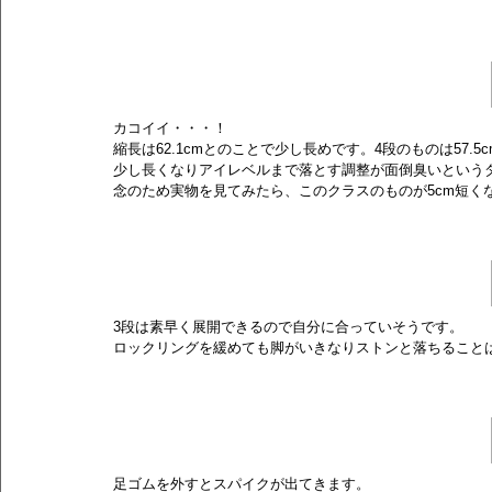
カコイイ・・・！
縮長は62.1cmとのことで少し長めです。4段のものは57
少し長くなりアイレベルまで落とす調整が面倒臭いという
念のため実物を見てみたら、このクラスのものが5cm短く
3段は素早く展開できるので自分に合っていそうです。
ロックリングを緩めても脚がいきなりストンと落ちること
足ゴムを外すとスパイクが出てきます。