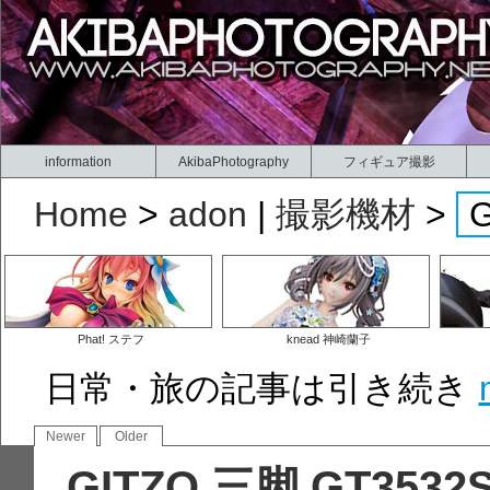
information
AkibaPhotography
フィギュア撮影
Home
>
adon
|
撮影機材
>
Phat! ステフ
knead 神崎蘭子
日常・旅の記事は引き続き
Newer
Older
GITZO 三脚 GT3532