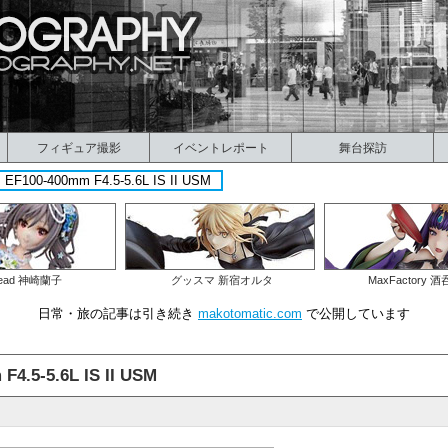
フィギュア撮影
イベントレポート
舞台探訪
00-400mm F4.5-5.6L IS II USM
ead 神崎蘭子
グッスマ 新宿オルタ
MaxFactory 
日常・旅の記事は引き続き
makotomatic.com
で公開しています
5-5.6L IS II USM