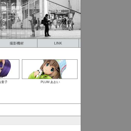
撮影機材
LINK
酒呑童子
PLUM あおい