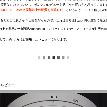
に必要なものでもないし、他の方のレビューを見てから買おうと思っていまし
 F2.8 L IS II USMと同等以上の画質を実現した」
というのがイマイチ信じられ
みると相当に良さそうな性能だったので、これは乗り遅れたと思い速攻で注文
世界のweb通販Amazon.co.jpで注文しましたが、そこはさすが世界のweb通
ことで、約3ヶ月ほど使用したレビューになります。
USM レビュー