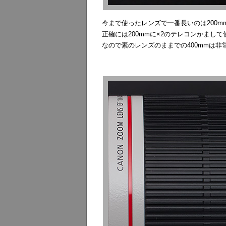
今まで使ったレンズで一番長いのは200m
正確には200mmに×2のテレコンかま
なので素のレンズのままでの400mmは