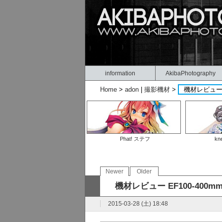
information
AkibaPhotography
Home
>
adon
|
撮影機材
>
機材レビュー EF1
Phat! ステフ
kn
Newer
Older
機材レビュー EF100-400mm F4.
2015-03-28 (土) 18:48