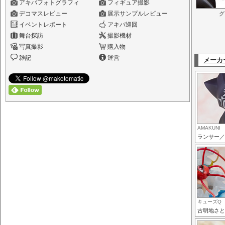
アキバフォトグラフィ
フィギュア撮影
デコマスレビュー
展示サンプルレビュー
グ
イベントレポート
アキバ巡回
舞台探訪
撮影機材
写真撮影
購入物
雑記
運営
メーカ
AMAKUNI
ランサー／
キューズQ
古明地さと