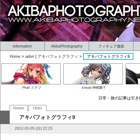
information
AkibaPhotography
フィギュア撮影
Home
>
adon
|
アキバフォトグラフィ
>
アキバフォトグラフィ9
Phat! ステフ
knead 神崎蘭子
日常・旅の記事は引
Newer
Older
アキバフォトグラフィ9
2012-02-05 (日) 22:25