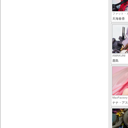
ファット・
天海春香
AMAKUNI
鹿島
MaxFactory
ナナ・アス