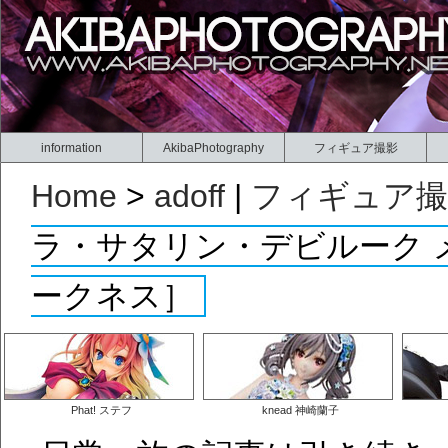
information
AkibaPhotography
フィギュア撮影
Home
>
adoff
|
フィギュア撮
ラ・サタリン・デビルーク メイド
ークネス］
Phat! ステフ
knead 神崎蘭子