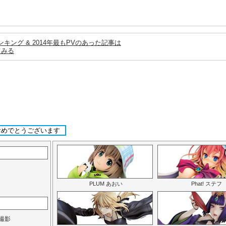
ンキング & 2014年最もPVのあった記事は
てみる
おめでとうございます
PLUM あおい
Phat! ステフ
撮影