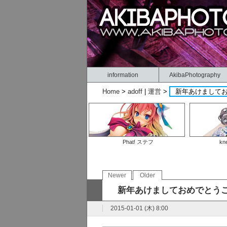
information
AkibaPhotography
Home
>
adoff
|
運営
>
新年あけまして
Phat! ステフ
kn
Newer
Older
新年あけましておめでとう
2015-01-01 (木) 8:00