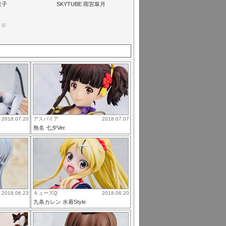
童子
SKYTUBE 雨宮皐月
2018.07.20
アスパイア
2018.07.07
無名 七夕Ver.
2018.06.23
キューズQ
2018.06.20
九条カレン 水着Style