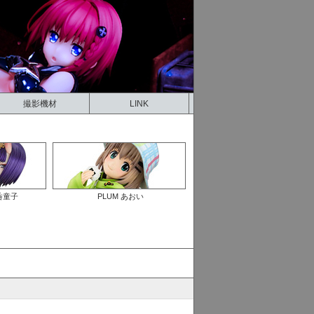
撮影機材
LINK
酒呑童子
PLUM あおい