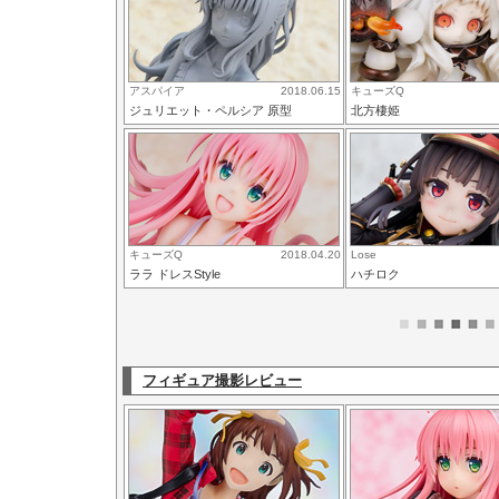
アスパイア
2018.06.15
キューズQ
ジュリエット・ペルシア 原型
北方棲姫
キューズQ
2018.04.20
Lose
ララ ドレスStyle
ハチロク
フィギュア撮影レビュー