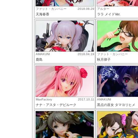
ファット・カンパニー
2018.08.29
アルター
天海春香
ララ メイドVer.
AMAKUNI
2018.04.19
ファット・カンパニー
鹿島
秋月律子
MaxFactory
2017.10.11
AMAKUNI
ナナ・アスタ・デビルーク
黒点の巫女 タマヨリヒメ