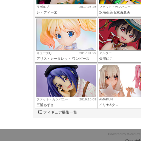
リボルブ
2017.05.25
ファット・カンパニー
レ・フィーエ
双海亜美＆双海真美
キューズQ
2017.01.29
アルター
アリス・カータレット ワンピース
矢澤にこ
ファット・カンパニー
2016.10.09
AMAKUNI
三浦あずさ
イリヤ&クロ
フィギュア撮影一覧
Powered by
WordPres
Copyri