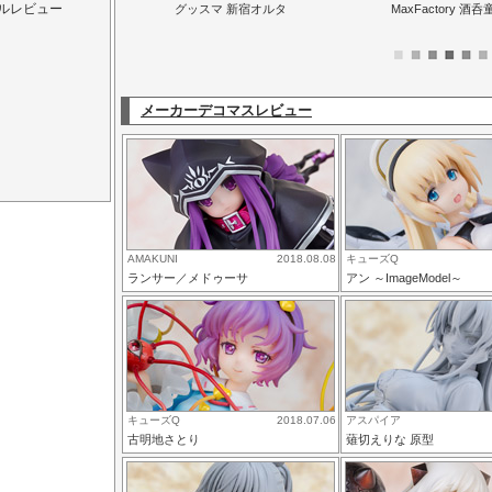
ルレビュー
グッスマ 新宿オルタ
MaxFactory 酒呑
メーカーデコマスレビュー
AMAKUNI
2018.08.08
キューズQ
ランサー／メドゥーサ
アン ～ImageModel～
キューズQ
2018.07.06
アスパイア
古明地さとり
薙切えりな 原型