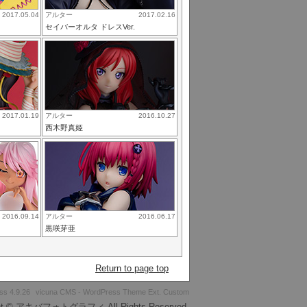
2017.05.04
アルター
2017.02.16
セイバーオルタ ドレスVer.
2017.01.19
アルター
2016.10.27
西木野真姫
2016.09.14
アルター
2016.06.17
黒咲芽亜
Return to page top
s 4.9.26
vicuna CMS
-
WordPress Theme
Ext.
Custom
ght © アキバフォトグラフィ All Rights Reserved.