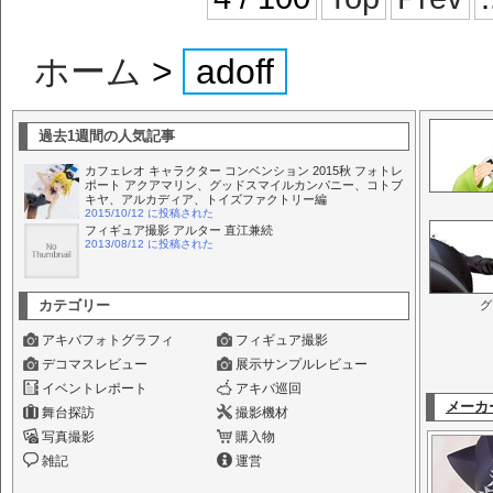
ホーム
>
adoff
過去1週間の人気記事
カフェレオ キャラクター コンベンション 2015秋 フォトレ
ポート アクアマリン、グッドスマイルカンパニー、コトブ
キヤ、アルカディア、トイズファクトリー編
2015/10/12 に投稿された
フィギュア撮影 アルター 直江兼続
2013/08/12 に投稿された
カテゴリー
グ
アキバフォトグラフィ
フィギュア撮影
デコマスレビュー
展示サンプルレビュー
イベントレポート
アキバ巡回
メーカ
舞台探訪
撮影機材
写真撮影
購入物
雑記
運営