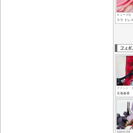
キューズQ
ララ ドレスS
フィギ
ファット・
天海春香
AMAKUNI