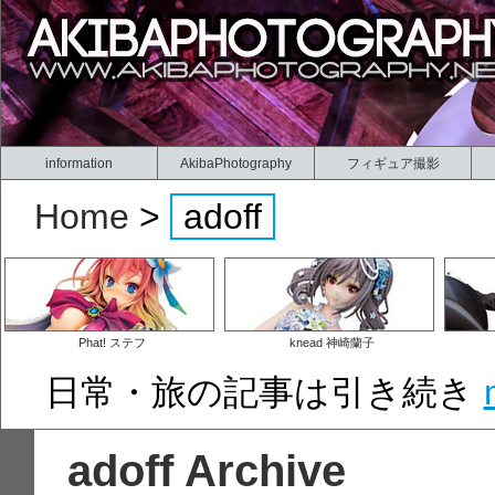
information
AkibaPhotography
フィギュア撮影
Home
>
adoff
Phat! ステフ
knead 神崎蘭子
日常・旅の記事は引き続き
adoff Archive