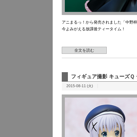
アニまるっ！から発売されました「中野梓 ～K-O
今よみがえる放課後ティータイム！
全文を読む
フィギュア撮影 キューズＱ
2015-08-11 (火)