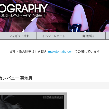
フィギュア撮影
イベントレポート
舞台探訪
日常・旅の記事は引き続き
makotomatic.com
で公開しています
カンパニー 菊地真