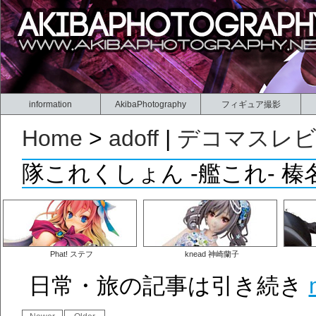
information
AkibaPhotography
フィギュア撮影
Home
>
adoff
|
デコマスレ
隊これくしょん -艦これ- 榛名
Phat! ステフ
knead 神崎蘭子
日常・旅の記事は引き続き