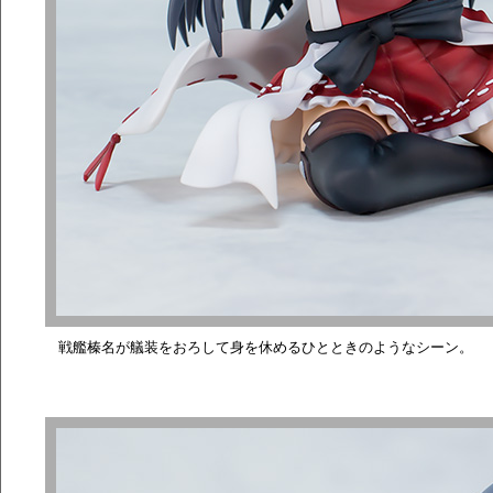
戦艦榛名が艤装をおろして身を休めるひとときのようなシーン。