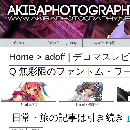
information
AkibaPhotography
フィギュア撮影
Home
>
adoff
|
デコマスレ
Q 無彩限のファントム・ワ
Phat! ステフ
knead 神崎蘭子
日常・旅の記事は引き続き