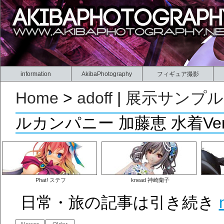
information
AkibaPhotography
フィギュア撮影
Home
>
adoff
|
展示サンプル
ルカンパニー 加藤恵 水着V
Phat! ステフ
knead 神崎蘭子
日常・旅の記事は引き続き