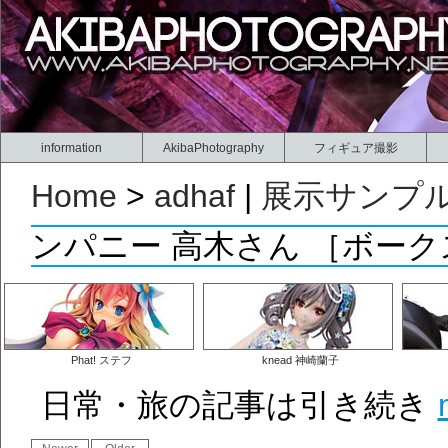
information
AkibaPhotography
フィギュア撮影
Home
>
adhaf
|
展示サンプ
ンパニー 高木さん ［ボー
Phat! ステフ
knead 神崎蘭子
日常・旅の記事は引き続き