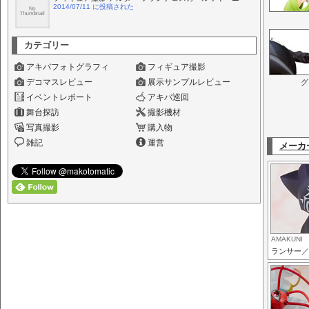
2014/07/11 に投稿された
カテゴリー
アキバフォトグラフィ
フィギュア撮影
デコマスレビュー
展示サンプルレビュー
グ
イベントレポート
アキバ巡回
舞台探訪
撮影機材
写真撮影
購入物
雑記
運営
メーカ
AMAKUNI
ランサー／