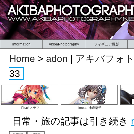
information
AkibaPhotography
フィギュア撮影
Home
>
adon
|
アキバフォ
33
Phat! ステフ
knead 神崎蘭子
日常・旅の記事は引き続き