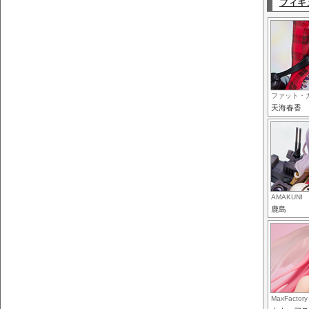
フィギ
ファット・
天海春香
AMAKUNI
鹿島
MaxFactory