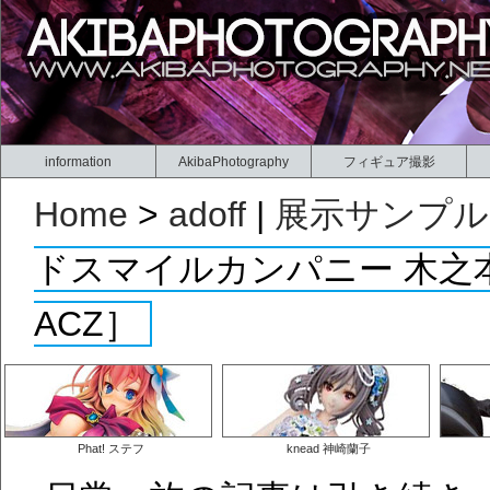
information
AkibaPhotography
フィギュア撮影
Home
>
adoff
|
展示サンプル
ドスマイルカンパニー 木之本桜 S
ACZ］
Phat! ステフ
knead 神崎蘭子