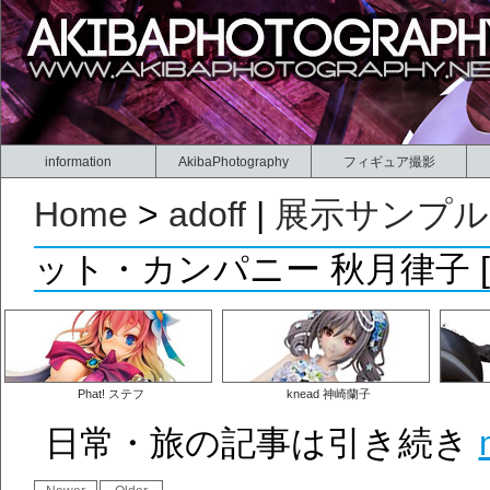
information
AkibaPhotography
フィギュア撮影
Home
>
adoff
|
展示サンプル
ット・カンパニー 秋月律子 
Phat! ステフ
knead 神崎蘭子
日常・旅の記事は引き続き