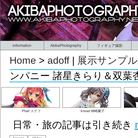
information
AkibaPhotography
フィギュア撮影
Home
>
adoff
|
展示サンプル
ンパニー 諸星きらり＆双葉
Phat! ステフ
knead 神崎蘭子
日常・旅の記事は引き続き