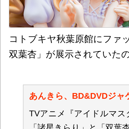
コトブキヤ秋葉原館にファ
双葉杏」が展示されていた
あんきら、BD&DVDジ
TVアニメ『アイドルマス
「諸星きらり」と「双葉杏