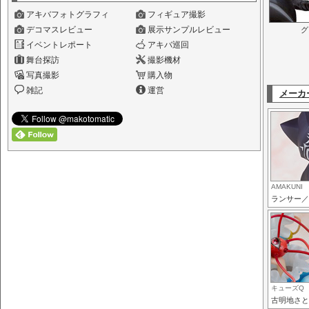
アキバフォトグラフィ
フィギュア撮影
デコマスレビュー
展示サンプルレビュー
グ
イベントレポート
アキバ巡回
舞台探訪
撮影機材
写真撮影
購入物
雑記
運営
メーカ
AMAKUNI
ランサー／
キューズQ
古明地さと