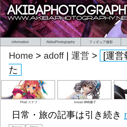
information
AkibaPhotography
フィギュア撮影
Home
>
adoff
|
運営
>
[運営
た
Phat! ステフ
knead 神崎蘭子
日常・旅の記事は引き続き