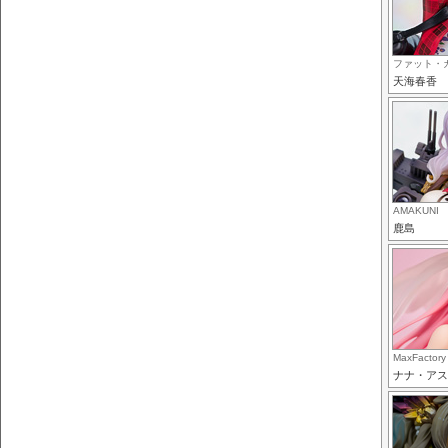
ファット・
天海春香
AMAKUNI
鹿島
MaxFactory
ナナ・アス