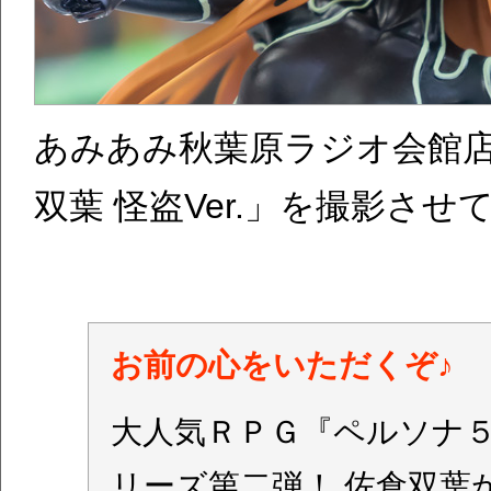
あみあみ秋葉原ラジオ会館店
双葉 怪盗Ver.」を撮影さ
お前の心をいただくぞ♪
大人気ＲＰＧ『ペルソナ
リーズ第二弾！ 佐倉双葉