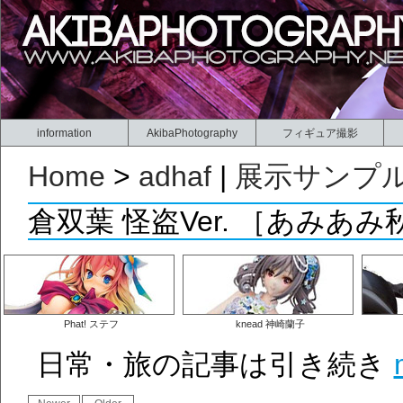
information
AkibaPhotography
フィギュア撮影
Home
>
adhaf
|
展示サンプ
倉双葉 怪盗Ver. ［あみあ
Phat! ステフ
knead 神崎蘭子
日常・旅の記事は引き続き