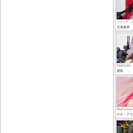
ファット・
天海春香
AMAKUNI
鹿島
MaxFactory
ナナ・アス