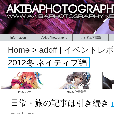
information
AkibaPhotography
フィギュア撮影
Home
>
adoff
|
イベントレ
2012冬 ネイティブ編
Phat! ステフ
knead 神崎蘭子
日常・旅の記事は引き続き