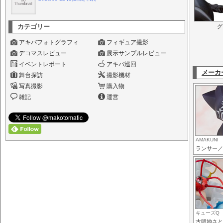
カテゴリー
グ
アキバフォトグラフィ
フィギュア撮影
デコマスレビュー
展示サンプルレビュー
イベントレポート
アキバ巡回
メーカ
舞台探訪
撮影機材
写真撮影
購入物
雑記
運営
AMAKUNI
ランサー／
キューズQ
古明地さと