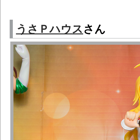
うさＰハウス
さん