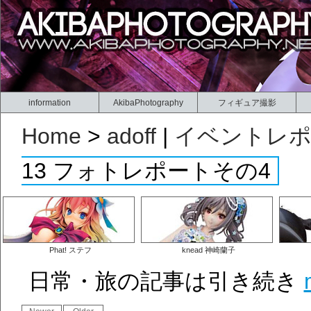
information
AkibaPhotography
フィギュア撮影
Home
>
adoff
|
イベントレ
13 フォトレポートその4
Phat! ステフ
knead 神崎蘭子
日常・旅の記事は引き続き