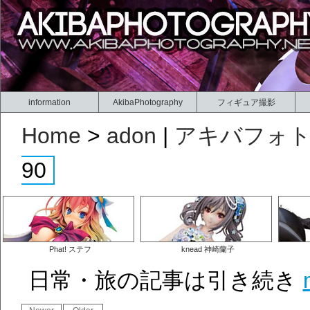
information
AkibaPhotography
フィギュア撮影
Home
>
adon
|
アキバフォ
90
Phat! ステフ
knead 神崎蘭子
日常・旅の記事は引き続き