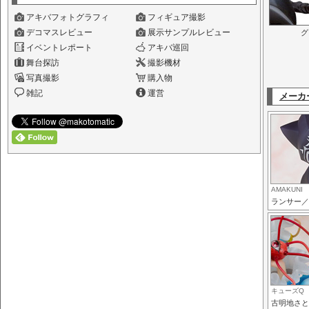
アキバフォトグラフィ
フィギュア撮影
デコマスレビュー
展示サンプルレビュー
グ
イベントレポート
アキバ巡回
舞台探訪
撮影機材
写真撮影
購入物
雑記
運営
メーカ
AMAKUNI
ランサー／
キューズQ
古明地さと