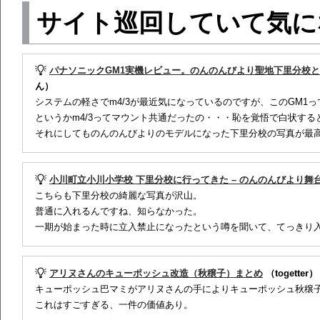
サイト巡回していて気に
パナソニックGM1実機レビュー。のんのんびより聖地下里分校
ん）
システムの軽さでm4/3が最近気になっているのですが、このGM1
というかm4/3ってマウント共通だったの・・・恥を覚悟で白状す
それにしてものんのんびよりのモデルになった下里分校の写真が最
小川町立小川小学校 下里分校に行ってきた – のんのんびより舞
こちらも下里分校の綺麗な写真が沢山。
普通に入れるんですね、知らなかった。
一期が始まった時に立入禁止になったという噂を聞いて、てっきり
アリヌさんのキューポッシュ改造（秋穣子）まとめ
（togetter）
キューポッシュ巴マミがアリヌさんの手によりキューポッシュ秋穣
これはすごすぎる、一件の価値あり。