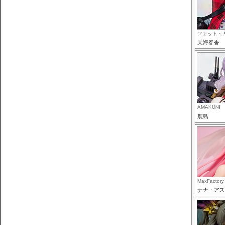
ファット・
天海春香
AMAKUNI
鹿島
MaxFactory
ナナ・アス