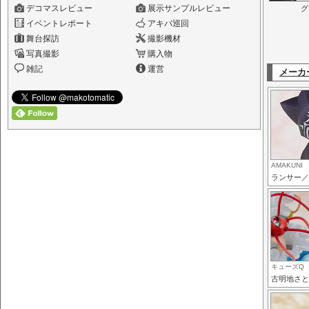
デコマスレビュー
展示サンプルレビュー
グ
イベントレポート
アキバ巡回
舞台探訪
撮影機材
写真撮影
購入物
雑記
運営
メーカ
AMAKUNI
ランサー／
キューズQ
古明地さと