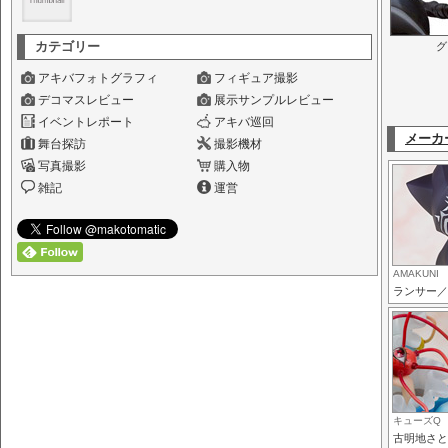
カテゴリー
グ
アキバフォトグラフィ
フィギュア撮影
デコマスレビュー
展示サンプルレビュー
イベントレポート
アキバ巡回
メーカ
舞台探訪
撮影機材
写真撮影
購入物
雑記
運営
AMAKUNI
ランサー／
キューズQ
古明地さと