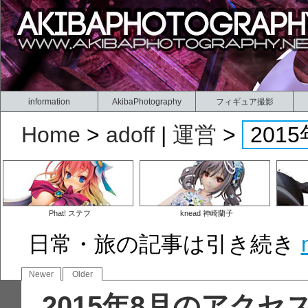
information
AkibaPhotography
フィギュア撮影
Home
>
adoff
|
運営
>
20
Phat! ステフ
knead 神崎蘭子
日常・旅の記事は引き続き
Newer
Older
2015年8月のアク