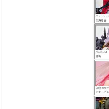
ファット・
天海春香
AMAKUNI
鹿島
MaxFactory
ナナ・アス