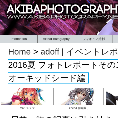
information
AkibaPhotography
フィギュア撮影
Home
>
adoff
|
イベントレ
2016夏 フォトレポートそ
オーキッドシード編
Phat! ステフ
knead 神崎蘭子