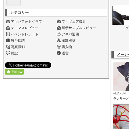
カテゴリー
アキバフォトグラフィ
フィギュア撮影
デコマスレビュー
展示サンプルレビュー
グ
イベントレポート
アキバ巡回
舞台探訪
撮影機材
写真撮影
購入物
雑記
運営
メーカ
AMAKUNI
ランサー／