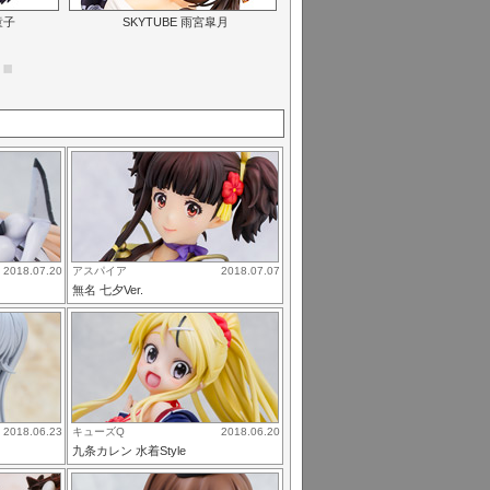
童子
SKYTUBE 雨宮皐月
2018.07.20
アスパイア
2018.07.07
無名 七夕Ver.
2018.06.23
キューズQ
2018.06.20
九条カレン 水着Style