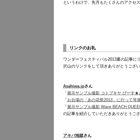
というわけで、先月もたくさんのアクセ
リンクのお礼
ワンダーフェスティバル2013夏の記事
沢山のリンクをして頂きありがとうござ
Asahiwa.jp
さん
「
展示サンプル撮影 コトブキヤ ぴーす★
「
お台場の「あの花祭2013」に行って等
「
展示サンプル撮影 Wave BEACH Q
の記事を紹介していただきありがとうご
アキバ地獄
さん