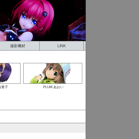
撮影機材
LINK
酒呑童子
PLUM あおい