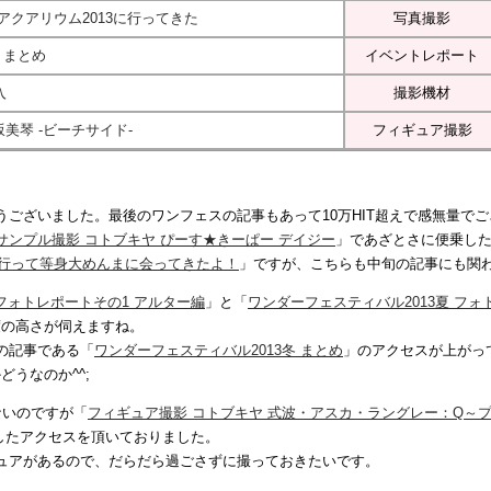
クアリウム2013に行ってきた
写真撮影
 まとめ
イベントレポート
入
撮影機材
美琴 -ビーチサイド-
フィギュア撮影
うございました。最後のワンフェスの記事もあって10万HIT超えで感無量で
サンプル撮影 コトブキヤ ぴーす★きーぱー デイジー
」であざとさに便乗し
に行って等身大めんまに会ってきたよ！
」ですが、こちらも中旬の記事にも関
 フォトレポートその1 アルター編
」と「
ワンダーフェスティバル2013夏 フォ
度の高さが伺えますね。
の記事である「
ワンダーフェスティバル2013冬 まとめ
」のアクセスが上がっ
うなのか^^;
ないのですが「
フィギュア撮影 コトブキヤ 式波・アスカ・ラングレー：Q～プラ
したアクセスを頂いておりました。
ュアがあるので、だらだら過ごさずに撮っておきたいです。