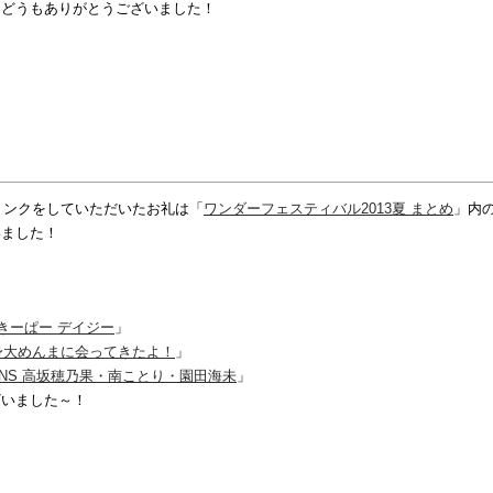
スどうもありがとうございました！
にリンクをしていただいたお礼は「
ワンダーフェスティバル2013夏 まとめ
」内
いました！
きーぱー デイジー
」
身大めんまに会ってきたよ！
」
UEENS 高坂穂乃果・南ことり・園田海未
」
ざいました～！