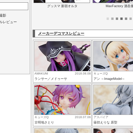
グッスマ 新宿オルタ
MaxFactory 酒呑
撮影
ルレビュー
メーカーデコマスレビュー
AMAKUNI
2018.08.08
キューズQ
ランサー／メドゥーサ
アン ～ImageModel～
キューズQ
2018.07.06
アスパイア
古明地さとり
薙切えりな 原型