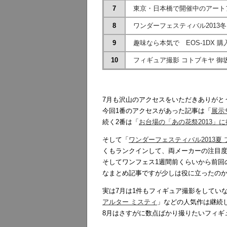
7
東京・日本橋で開催中のアートア
8
ワンダーフェスティバル2013冬
9
趣味なら本気で EOS-1DX 購
10
フィギュア撮影 コトブキヤ 御坂
7月も沢山のアクセスをいただきありがと
今回1番のアクセスがあった記事は「
展示
続く2番は「
お台場の「あの花祭2013」
そして「
ワンダーフェスティバル2013夏
くもランクインして、両メーカーの注目
そしてワンフェス1週間前くらいから前回
なまとめ記事ですが少しは役に立ったのかど
実は7月は1件もフィギュア撮影をしてい
アルター ミスティ
」などの人気作は継続
8月はさすがに数点ばかり撮りたいフィギ