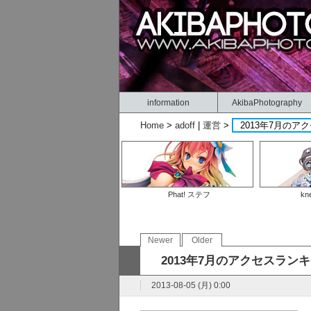
information
AkibaPhotography
Home
>
adoff
|
運営
>
2013年7月のア
Phat! ステフ
kn
Newer
Older
2013年7月のアクセスラン
2013-08-05 (月) 0:00