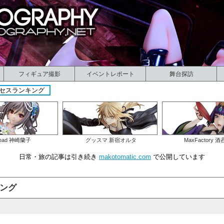
フィギュア撮影
イベントレポート
舞台探訪
クセスランキング
ead 神崎蘭子
グッスマ 新宿オルタ
MaxFactory 
日常・旅の記事は引き続き
makotomatic.com
で公開しています
キング