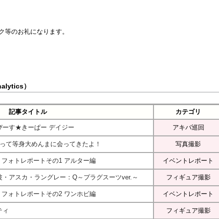
ンク等のお礼になります。
lytics）
記事タイトル
カテゴリ
ぴーす★きーぱー デイジー
アキバ巡回
行って等身大めんまに会ってきたよ！
写真撮影
 フォトレポートその1 アルター編
イベントレポート
波・アスカ・ラングレー：Q～プラグスーツver.～
フィギュア撮影
 フォトレポートその2 ワンホビ編
イベントレポート
ティ
フィギュア撮影