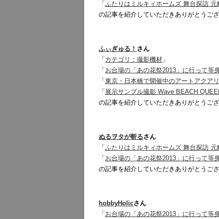
「
ふたりはミルキィホームズ 舞台探訪 元
の記事を紹介していただきありがとうご
ふぃぎゅる！
さん
「
カテゴリ：撮影機材
」
「
お台場の「あの花祭2013」に行って等
「
東京・日本橋で開催中のアートアクアリウ
「
展示サンプル撮影 Wave BEACH Q
の記事を紹介していただきありがとうご
ぬるヲタが斬る
さん
「
ふたりはミルキィホームズ 舞台探訪 元
「
お台場の「あの花祭2013」に行って等
の記事を紹介していただきありがとうご
hobbyHolic
さん
「
お台場の「あの花祭2013」に行って等