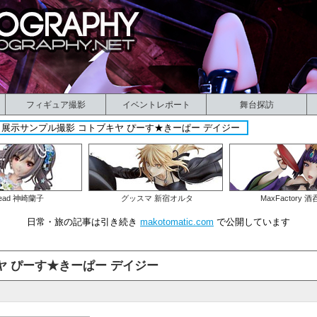
フィギュア撮影
イベントレポート
舞台探訪
展示サンプル撮影 コトブキヤ ぴーす★きーぱー デイジー
ead 神崎蘭子
グッスマ 新宿オルタ
MaxFactory 
日常・旅の記事は引き続き
makotomatic.com
で公開しています
ヤ ぴーす★きーぱー デイジー