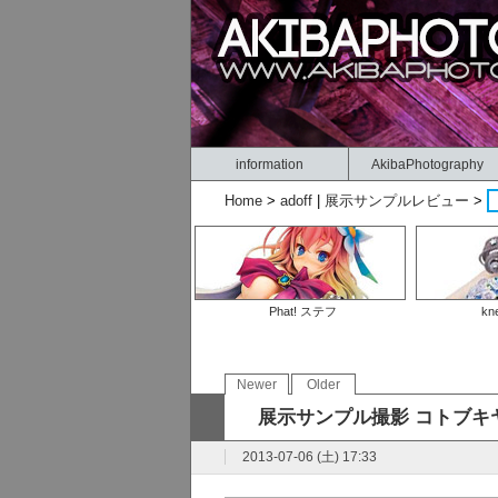
information
AkibaPhotography
Home
>
adoff
|
展示サンプルレビュー
>
Phat! ステフ
kn
Newer
Older
展示サンプル撮影 コトブキ
2013-07-06 (土) 17:33