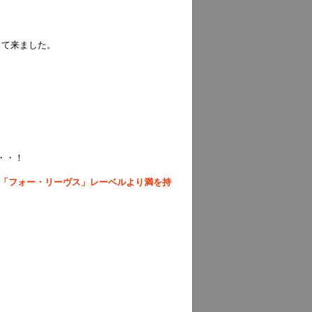
して来ました。
・・！
が「フォー・リーヴス」レーベルより満を持