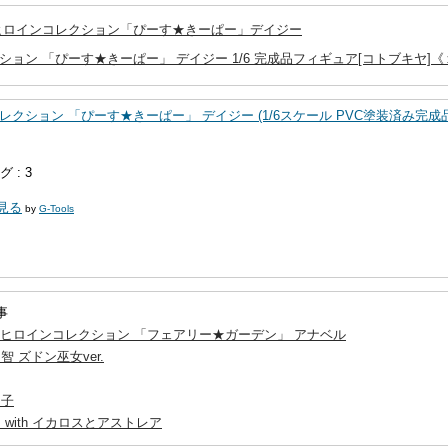
’sヒロインコレクション「ぴーす★きーぱー」デイジー
クション 「ぴーす★きーぱー」 デイジー 1/6 完成品フィギュア[コトブキヤ]
ンコレクション 「ぴーす★きーぱー」 デイジー (1/6スケール PVC塗装済み完成品
 : 3
く見る
by
G-Tools
事
y’sヒロインコレクション 「フェアリー★ガーデン」 アナベル
 ズドン巫女ver.
月子
with イカロスとアストレア