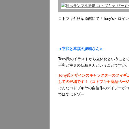
コトブキヤ秋葉原館にて「Tony’sヒロ
＜平和と幸福の妖精さん＞
Tony氏のイラストから立体化というこ
平和と幸せの妖精さんということですが
Tony氏デザインのキャラクターのフィ
しての登場です！（コトブキヤ商品ペー
そんなコトブキヤの自信作のデイジーが
ではではドゾー