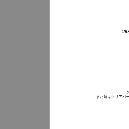
1/
また翅はクリアパ