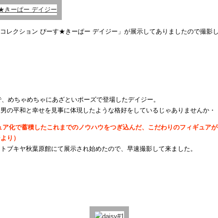
インコレクション ぴーす★きーぱー デイジー」が展示してありましたので撮影
とで、めちゃめちゃにあざといポーズで登場したデイジー。
、男の平和と幸せを見事に体現したような格好をしているじゃありませんか・
ギュア化で蓄積したこれまでのノウハウをつぎ込んだ、こだわりのフィギュア
ジより）
コトブキヤ秋葉原館にて展示され始めたので、早速撮影して来ました。