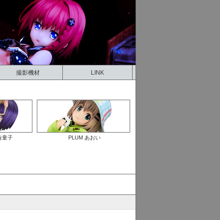
撮影機材
LINK
酒呑童子
PLUM あおい