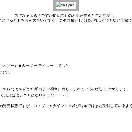
気になる大きさですが周辺のものと比較するとこんな感じ。
8と比べるともちろん大きいですが、専有面積としてはそれほどでもない印象
キヤ ぴーす★きーぱー デイジー」でした。
とです。
いのですがw 細かい部分まで相当に造りこまれているのがよく分かります。
てくれれば凄いことになりそうだ・・・！
は予約完売状態ですが、コトブキヤダイレクト及び店頭ではまだ受付しているよ