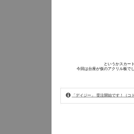
というかスカー
今回は台座が仮のアクリル板で
「デイジー」 受注開始です！（コ