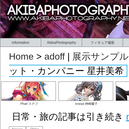
information
AkibaPhotography
フィギュア撮影
Home
>
adoff
|
展示サンプル
ット・カンパニー 星井美希
Phat! ステフ
knead 神崎蘭子
日常・旅の記事は引き続き