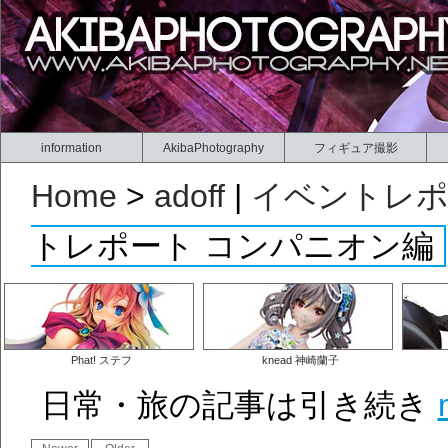
information
AkibaPhotography
フィギュア撮影
Home
>
adoff
|
イベントレ
トレポート コンパニオン編
Phat! ステフ
knead 神崎蘭子
日常・旅の記事は引き続き