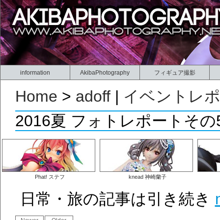
information
AkibaPhotography
フィギュア撮影
Home
>
adoff
|
イベントレ
2016夏 フォトレポートそ
Phat! ステフ
knead 神崎蘭子
日常・旅の記事は引き続き