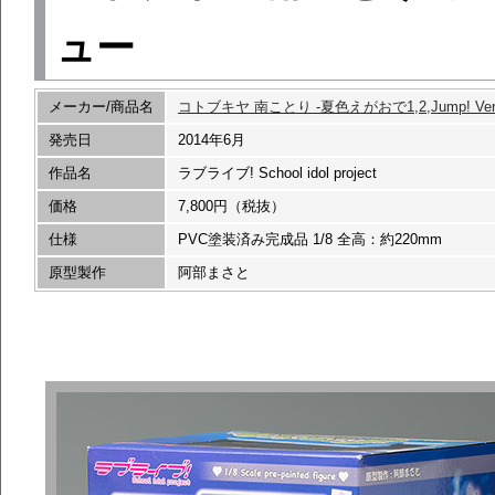
ュー
メーカー/商品名
コトブキヤ 南ことり -夏色えがおで1,2,Jump! Ver.
発売日
2014年6月
作品名
ラブライブ! School idol project
価格
7,800円（税抜）
仕様
PVC塗装済み完成品 1/8 全高：約220mm
原型製作
阿部まさと