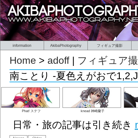
information
AkibaPhotography
フィギュア撮影
Home
>
adoff
|
フィギュア撮
南ことり -夏色えがおで1,2,Jum
Phat! ステフ
knead 神崎蘭子
日常・旅の記事は引き続き