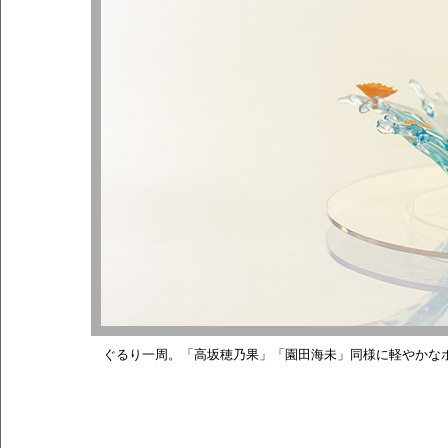
ぐるり一周。「高坂穂乃果」「園田海未」同様に軽やかな