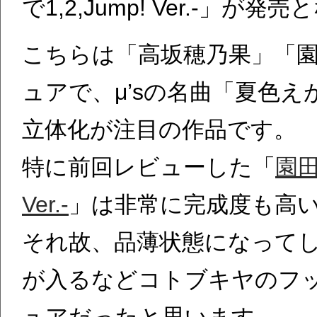
で1,2,Jump! Ver.-」が
こちらは「高坂穂乃果」「園
ュアで、μ’sの名曲「夏色えがお
立体化が注目の作品です。
特に前回レビューした「
園田
Ver.-
」は非常に完成度も高
それ故、品薄状態になって
が入るなどコトブキヤのフ