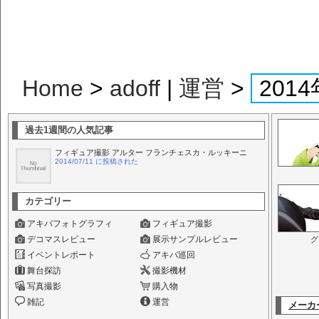
Home
>
adoff
|
運営
>
20
過去1週間の人気記事
フィギュア撮影 アルター フランチェスカ・ルッキーニ
2014/07/11 に投稿された
カテゴリー
アキバフォトグラフィ
フィギュア撮影
デコマスレビュー
展示サンプルレビュー
グ
イベントレポート
アキバ巡回
舞台探訪
撮影機材
写真撮影
購入物
雑記
運営
メーカ