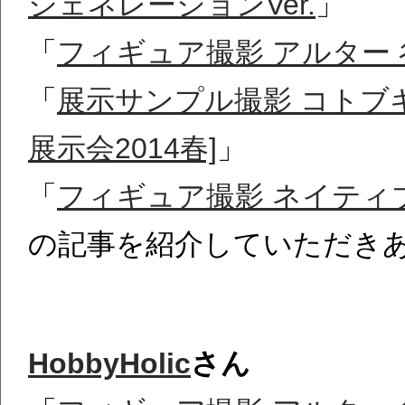
ジェネレーションVer.
」
「
フィギュア撮影 アルター
「
展示サンプル撮影 コトブキヤ
展示会2014春]
」
「
フィギュア撮影 ネイティ
の記事を紹介していただき
HobbyHolic
さん