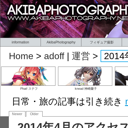
information
AkibaPhotography
フィギュア撮影
Home
>
adoff
|
運営
>
20
Phat! ステフ
knead 神崎蘭子
日常・旅の記事は引き続き
Newer
Older
2014年4月のアク