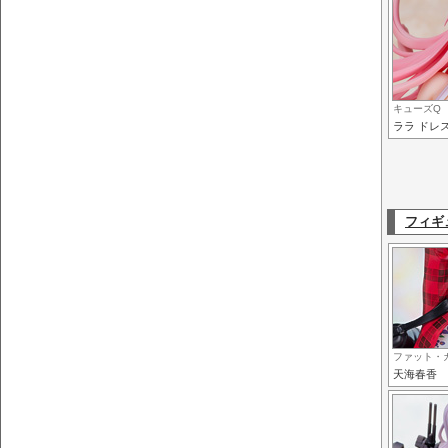
キューズQ
ララ ドレスS
フィギ
ファット・
天海春香