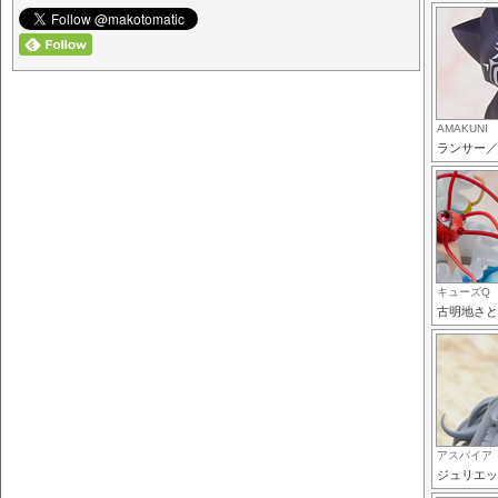
AMAKUNI
ランサー／
キューズQ
古明地さと
アスパイア
ジュリエッ